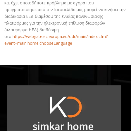
και έχει οποιοδήποτε πρόβλημα με αγορά που
πραγματοποίησε από την Ιστοσελίδα μας μπορεί να κινήσει την
διαδικασία ΕΕΔ διαμέσου της ενιαίας πανενωσιακής
πλατφόρμας για την ηλεκτρονική επίλυση διαφορών
(πλατφόρμα ΗΕΔ) διαθέσιμη
στο
https://webgate.ec.europa.eu/odr/main/index.cfm?
event=main.home.chooseLanguage