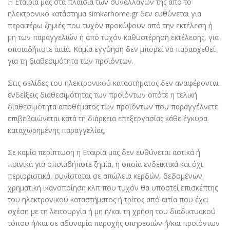
Η Εταιρία μας στα πλαίσια των συναλλαγών της από το
ηλεκτρονικό κατάστημα simkarhome.gr δεν ευθύνεται για
περαιτέρω ζημιές που τυχόν προκύψουν από την εκτέλεση ή
μη των παραγγελιών ή από τυχόν καθυστέρηση εκτέλεσης, για
οποιαδήποτε αιτία. Καμία εγγύηση δεν μπορεί να παρασχεθεί
για τη διαθεσιμότητα των προϊόντων.
Στις σελίδες του ηλεκτρονικού καταστήματος δεν αναφέρονται
ενδείξεις διαθεσιμότητας των προϊόντων οπότε η τελική
διαθεσιμότητα αποθέματος των προϊόντων που παραγγέλνετε
επιβεβαιώνεται κατά τη διάρκεια επεξεργασίας κάθε έγκυρα
καταχωρημένης παραγγελίας.
Σε καμία περίπτωση η Εταιρία μας δεν ευθύνεται αστικά ή
ποινικά για οποιαδήποτε ζημία, η οποία ενδεικτικά και όχι
περιοριστικά, συνίσταται σε απώλεια κερδών, δεδομένων,
χρηματική ικανοποίηση κλπ που τυχόν θα υποστεί επισκέπτης
του ηλεκτρονικού καταστήματος ή τρίτος από αιτία που έχει
σχέση με τη λειτουργία ή μη ή/και τη χρήση του διαδικτυακού
τόπου ή/και σε αδυναμία παροχής υπηρεσιών ή/και προϊόντων