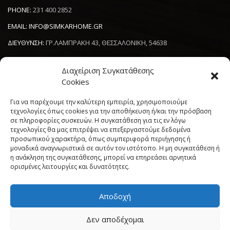
PHONE:
231 400 2852
EMAIL:
INFO@SIMKARHOME.GR
ΔΙΕΥΘΥΝΣΗ:
ΓΡ.ΛΑΜΠΡΑΚΗ 43, ΘΕΣΣΑΛΟΝΙΚΗ, 54638
Διαχείριση Συγκατάθεσης
NEWSLETTER
Cookies
----------------------
Για να παρέχουμε την καλύτερη εμπειρία, χρησιμοποιούμε
τεχνολογίες όπως cookies για την αποθήκευση ή/και την πρόσβαση
σε πληροφορίες συσκευών. Η συγκατάθεση για τις εν λόγω
τεχνολογίες θα μας επιτρέψει να επεξεργαστούμε δεδομένα
προσωπικού χαρακτήρα, όπως συμπεριφορά περιήγησης ή
μοναδικά αναγνωριστικά σε αυτόν τον ιστότοπο. Η μη συγκατάθεση ή
η ανάκληση της συγκατάθεσης, μπορεί να επηρεάσει αρνητικά
ορισμένες λειτουργίες και δυνατότητες.
Αποδοχή
Πολιτική Cookies (ΕΕ)
Όροι και Προϋποθέσεις
Δεν αποδέχομαι
Δήλωση Απορρήτου
My account