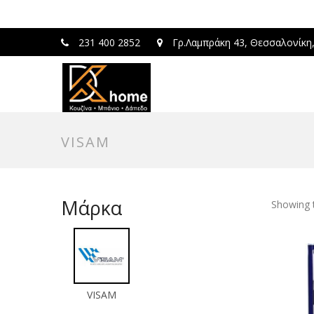
231 400 2852
Γρ.Λαμπράκη 43, Θεσσαλονίκη
VISAM
Μάρκα
Showing t
VISAM