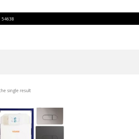
, 54638
he single result