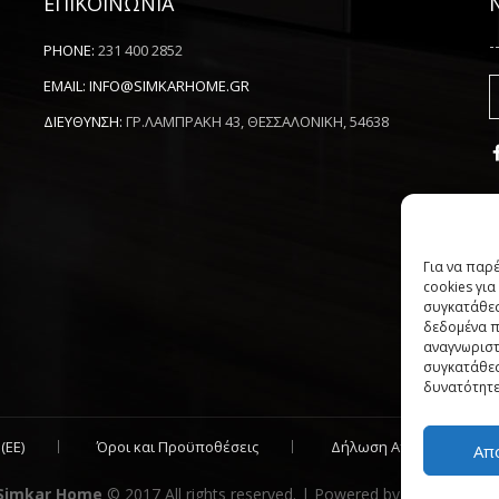
ΕΠΙΚΟΙΝΩΝΙΑ
-
PHONE:
231 400 2852
EMAIL:
INFO@SIMKARHOME.GR
ΔΙΕΥΘΥΝΣΗ:
ΓΡ.ΛΑΜΠΡΑΚΗ 43, ΘΕΣΣΑΛΟΝΙΚΗ, 54638
Για να παρ
cookies γι
συγκατάθεσ
δεδομένα π
αναγνωριστ
συγκατάθεσ
δυνατότητε
(ΕΕ)
Όροι και Προϋποθέσεις
Δήλωση Απορρήτου
Απ
Simkar Home
© 2017 All rights reserved. | Powered by
Sata Support