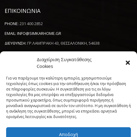
ΕΠΙΚΟΙΝΩΝΙΑ
PHONE:
231 400 2852
EMAIL:
INFO@SIMKARHOME.GR
ΔΙΕΥΘΥΝΣΗ:
ΓΡ.ΛΑΜΠΡΑΚΗ 43, ΘΕΣΣΑΛΟΝΙΚΗ, 54638
Διαχείριση Συγκατάθεσης
NEWSLETTER
Cookies
----------------------
Για να παρέχουμε την καλύτερη εμπειρία, χρησιμοποιούμε
τεχνολογίες όπως cookies για την αποθήκευση ή/και την πρόσβαση
σε πληροφορίες συσκευών. Η συγκατάθεση για τις εν λόγω
τεχνολογίες θα μας επιτρέψει να επεξεργαστούμε δεδομένα
προσωπικού χαρακτήρα, όπως συμπεριφορά περιήγησης ή
μοναδικά αναγνωριστικά σε αυτόν τον ιστότοπο. Η μη συγκατάθεση ή
η ανάκληση της συγκατάθεσης, μπορεί να επηρεάσει αρνητικά
ορισμένες λειτουργίες και δυνατότητες.
Αποδοχή