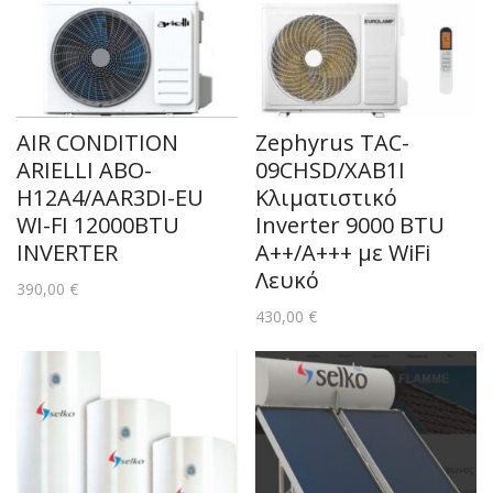
AIR CONDITION
Zephyrus TAC-
ARIELLI ABO-
09CHSD/XAB1I
H12A4/AAR3DI-EU
Κλιματιστικό
WI-FI 12000BTU
Inverter 9000 BTU
INVERTER
A++/A+++ με WiFi
Λευκό
390,00
€
430,00
€