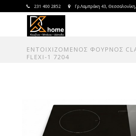
231 400 2852
Γρ.Λαμπράκη 43, Θεσσαλονίκη
ΕΝΤΟΙΧΙΖΟΜΕΝΟΣ ΦΟΥΡΝΟΣ CLAS
FLEXI-1 7204