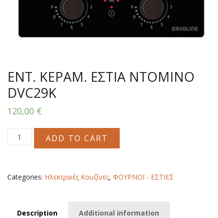
ΕΝΤ. ΚΕΡΑΜ. ΕΣΤΙΑ ΝΤΟΜΙΝΟ
DVC29K
120,00
€
ΕΝΤ.
ADD TO CART
ΚΕΡΑΜ.
ΕΣΤΙΑ
ΝΤΟΜΙΝΟ
DVC29K
Categories:
Ηλεκτρικές Κουζίνες
,
ΦΟΥΡΝΟΙ - ΕΣΤΙΕΣ
quantity
Description
Additional information