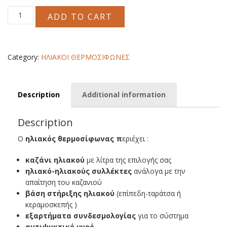
ΗΛΙΑΚΟΣ
ADD TO CART
ΘΕΡΜΟΣΙΦΩΝΑΣ
SB
INOX
120
Category:
ΗΛΙΑΚΟΙ ΘΕΡΜΟΣΙΦΩΝΕΣ
Lt
SELKO
quantity
Description
Additional information
Description
Ο
ηλιακός θερμοσίφωνας π
εριέχει :
καζάνι ηλιακού
με λίτρα της επιλογής σας
ηλιακό-ηλιακούς συλλέκτες
ανάλογα με την
απαίτηση του καζανιού
βάση στήριξης ηλιακού
(επίπεδη-ταράτσα ή
κεραμοσκεπής )
εξαρτήματα συνδεσμολογίας
για το σύστημα
αντιψυκτικό υγρό