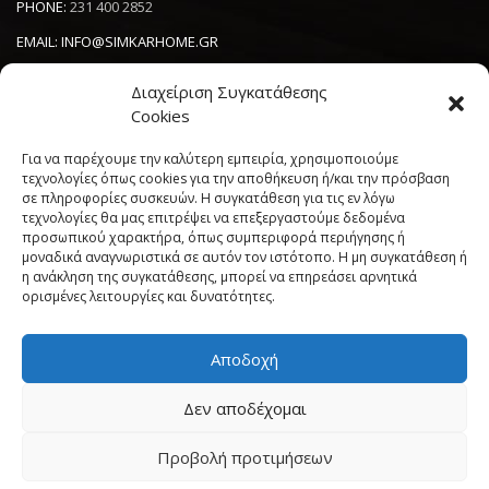
PHONE:
231 400 2852
EMAIL:
INFO@SIMKARHOME.GR
ΔΙΕΥΘΥΝΣΗ:
ΓΡ.ΛΑΜΠΡΑΚΗ 43, ΘΕΣΣΑΛΟΝΙΚΗ, 54638
Διαχείριση Συγκατάθεσης
Cookies
NEWSLETTER
Για να παρέχουμε την καλύτερη εμπειρία, χρησιμοποιούμε
τεχνολογίες όπως cookies για την αποθήκευση ή/και την πρόσβαση
σε πληροφορίες συσκευών. Η συγκατάθεση για τις εν λόγω
----------------------
τεχνολογίες θα μας επιτρέψει να επεξεργαστούμε δεδομένα
προσωπικού χαρακτήρα, όπως συμπεριφορά περιήγησης ή
μοναδικά αναγνωριστικά σε αυτόν τον ιστότοπο. Η μη συγκατάθεση ή
η ανάκληση της συγκατάθεσης, μπορεί να επηρεάσει αρνητικά
ορισμένες λειτουργίες και δυνατότητες.
Αποδοχή
Πολιτική Cookies (ΕΕ)
Όροι και Προϋποθέσεις
Δεν αποδέχομαι
Δήλωση Απορρήτου
My account
Προβολή προτιμήσεων
Simkar Home
© 2017 All rights reserved. | Powered by
Sata
Support
"