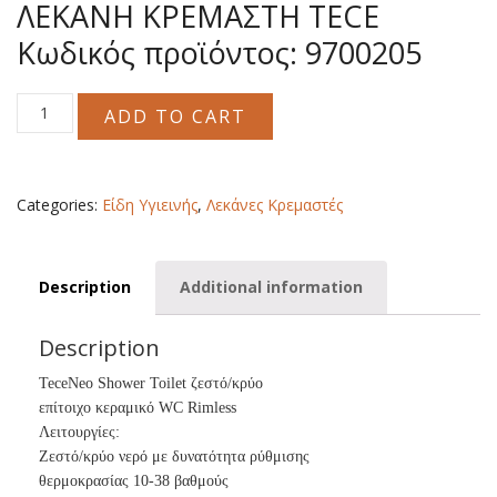
ΛΕΚΑΝΗ ΚΡΕΜΑΣΤΗ TECE
Κωδικός προϊόντος: 9700205
ΛΕΚΑΝΗ
ADD TO CART
ΚΡΕΜΑΣΤΗ
TECE
Κωδικός
προϊόντος:
Categories:
Είδη Υγιεινής
,
Λεκάνες Κρεμαστές
9700205
quantity
Description
Additional information
Description
TeceNeo Shower Toilet ζεστό/κρύο
επίτοιχο κεραμικό WC Rimless
Λειτουργίες:
Ζεστό/κρύο νερό με δυνατότητα ρύθμισης
θερμοκρασίας 10-38 βαθμούς