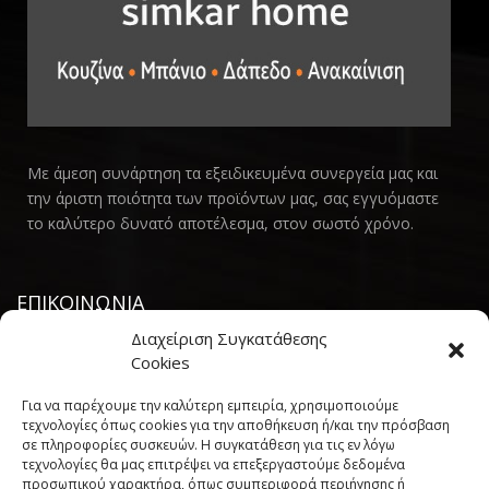
Με άμεση συνάρτηση τα εξειδικευμένα συνεργεία μας και
την άριστη ποιότητα των προϊόντων μας, σας εγγυόμαστε
το καλύτερο δυνατό αποτέλεσμα, στον σωστό χρόνο.
ΕΠΙΚΟΙΝΩΝΙΑ
Διαχείριση Συγκατάθεσης
PHONE:
231 400 2852
Cookies
EMAIL:
INFO@SIMKARHOME.GR
Για να παρέχουμε την καλύτερη εμπειρία, χρησιμοποιούμε
ΔΙΕΥΘΥΝΣΗ:
ΓΡ.ΛΑΜΠΡΑΚΗ 43, ΘΕΣΣΑΛΟΝΙΚΗ, 54638
τεχνολογίες όπως cookies για την αποθήκευση ή/και την πρόσβαση
σε πληροφορίες συσκευών. Η συγκατάθεση για τις εν λόγω
τεχνολογίες θα μας επιτρέψει να επεξεργαστούμε δεδομένα
προσωπικού χαρακτήρα, όπως συμπεριφορά περιήγησης ή