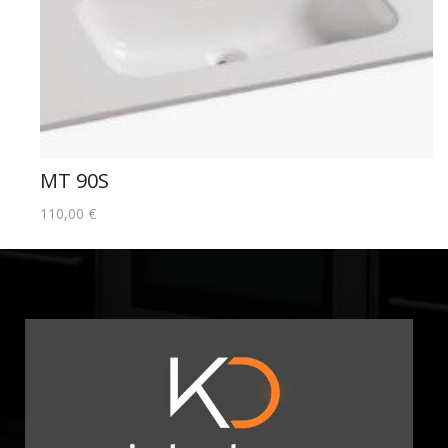
MT 90S
110,00
€