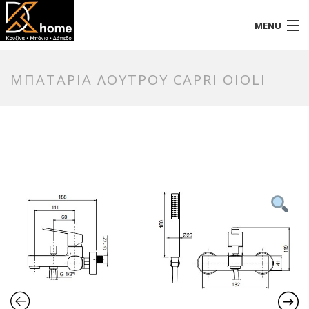
MENU
Αρχική
ΜΠΑΤΑΡΙΑ ΛΟΥΤΡΟΥ CAPRI OIOLI
Προφίλ
Προϊόντα
Επικοινωνία