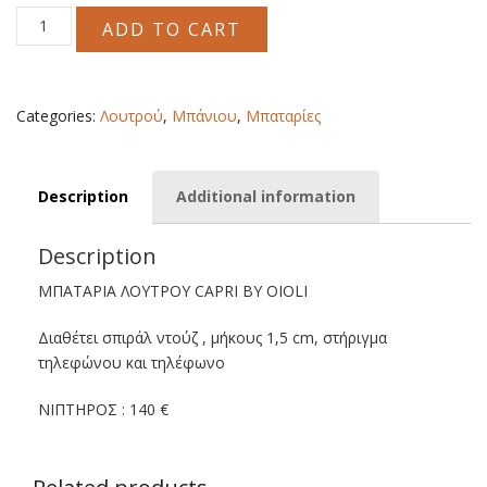
ΜΠΑΤΑΡΙΑ
ADD TO CART
ΛΟΥΤΡΟΥ
CAPRI
OIOLI
quantity
Categories:
Λουτρού
,
Μπάνιου
,
Μπαταρίες
Description
Additional information
Description
ΜΠΑΤΑΡΙΑ ΛΟΥΤΡΟΥ CAPRI BY OIOLI
Διαθέτει σπιράλ ντούζ , μήκους 1,5 cm, στήριγμα
τηλεφώνου και τηλέφωνο
ΝΙΠΤΗΡΟΣ : 140 €