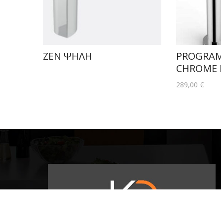
ΖΕΝ ΨΗΛΗ
PROGRAM
CHROME 
289,00
€