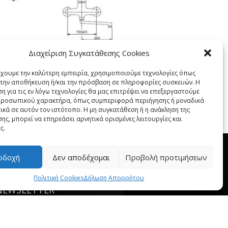
Διαχείριση Συγκατάθεσης Cookies
TEK ΤΟΙΧΟΥ
έχουμε την καλύτερη εμπειρία, χρησιμοποιούμε τεχνολογίες όπως
68,00
€
α την αποθήκευση ή/και την πρόσβαση σε πληροφορίες συσκευών. Η
η για τις εν λόγω τεχνολογίες θα μας επιτρέψει να επεξεργαστούμε
ροσωπικού χαρακτήρα, όπως συμπεριφορά περιήγησης ή μοναδικά
ικά σε αυτόν τον ιστότοπο. Η μη συγκατάθεση ή η ανάκληση της
ης, μπορεί να επηρεάσει αρνητικά ορισμένες λειτουργίες και
ς.
οδοχή
Δεν αποδέχομαι
Προβολή προτιμήσεων
Πολιτική Cookies
Δήλωση Απορρήτου
NEWSLETTER
---------------------