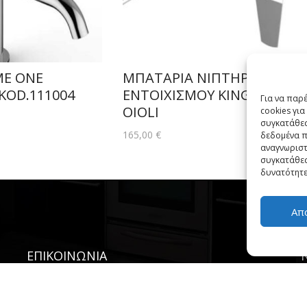
E ONE
ΜΠΑΤΑΡΙΑ ΝΙΠΤΗΡΟΣ
KOD.111004
ΕΝΤΟΙΧΙΣΜΟΥ KING
Για να παρ
OIOLI
cookies γι
συγκατάθεσ
165,00
€
δεδομένα π
αναγνωριστ
συγκατάθεσ
δυνατότητε
Απ
ΕΠΙΚΟΙΝΩΝΙΑ
-
PHONE:
231 400 2852
EMAIL:
INFO@SIMKARHOME.GR