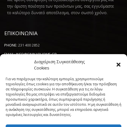
την άριστη ποιότητα των προϊόντων μας, σας εγγυόμαστε
το καλύτερο δυνατό αποτέλεσμα, στον σωστό χρόνο.
ΕΠΙΚΟΙΝΩΝΙΑ
PHONE:
231 400 2852
EMAIL:
INFO@SIMKARHOME.GR
Διαχείριση Συγκατάθεσης
ΔΙΕΥΘΥΝΣΗ:
ΓΡ.ΛΑΜΠΡΑΚΗ 43, ΘΕΣΣΑΛΟΝΙΚΗ, 54638
Cookies
Για να παρέχουμε την καλύτερη εμπειρία, χρησιμοποιούμε
NEWSLETTER
τεχνολογίες όπως cookies για την αποθήκευση ή/και την πρόσβαση
σε πληροφορίες συσκευών. Η συγκατάθεση για τις εν λόγω
τεχνολογίες θα μας επιτρέψει να επεξεργαστούμε δεδομένα
----------------------
προσωπικού χαρακτήρα, όπως συμπεριφορά περιήγησης ή
μοναδικά αναγνωριστικά σε αυτόν τον ιστότοπο. Η μη συγκατάθεση ή
η ανάκληση της συγκατάθεσης, μπορεί να επηρεάσει αρνητικά
ορισμένες λειτουργίες και δυνατότητες.