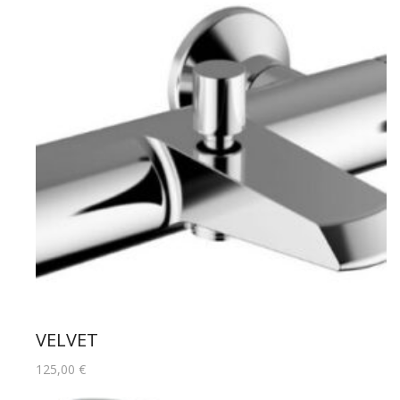
VELVET
125,00
€