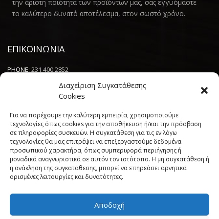
την άριστη ποιότητα των προϊόντων μας, σας εγγυόμαστε
το καλύτερο δυνατό αποτέλεσμα, στον σωστό χρόνο.
ΕΠΙΚΟΙΝΩΝΙΑ
PHONE:
231 400 2852
Διαχείριση Συγκατάθεσης
EMAIL:
INFO@SIMKARHOME.GR
Cookies
ΔΙΕΥΘΥΝΣΗ:
ΓΡ.ΛΑΜΠΡΑΚΗ 43, ΘΕΣΣΑΛΟΝΙΚΗ, 54638
Για να παρέχουμε την καλύτερη εμπειρία, χρησιμοποιούμε
τεχνολογίες όπως cookies για την αποθήκευση ή/και την πρόσβαση
σε πληροφορίες συσκευών. Η συγκατάθεση για τις εν λόγω
NEWSLETTER
τεχνολογίες θα μας επιτρέψει να επεξεργαστούμε δεδομένα
προσωπικού χαρακτήρα, όπως συμπεριφορά περιήγησης ή
----------------------
μοναδικά αναγνωριστικά σε αυτόν τον ιστότοπο. Η μη συγκατάθεση ή
η ανάκληση της συγκατάθεσης, μπορεί να επηρεάσει αρνητικά
ορισμένες λειτουργίες και δυνατότητες.
Αποδοχή