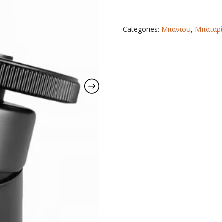
MURO
BAU_925D-
PL
Categories:
Μπάνιου
,
Μπαταρί
BLACK
quantity