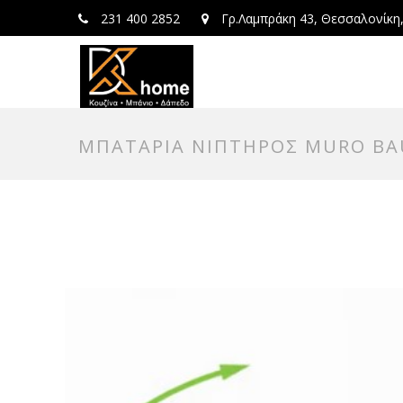
231 400 2852
Γρ.Λαμπράκη 43, Θεσσαλονίκη
ΜΠΑΤΑΡΙΑ ΝΙΠΤΗΡΟΣ MURO BAU