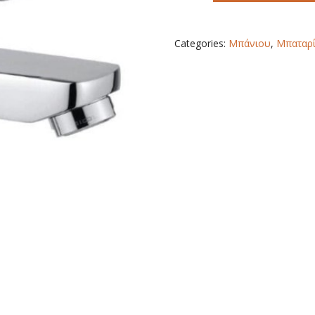
STAR
OIOLI
quantity
Categories:
Μπάνιου
,
Μπαταρί