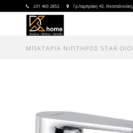
231 400 2852
Γρ.Λαμπράκη 43, Θεσσαλονίκη
ΜΠΑΤΑΡΙΑ ΝΙΠΤΗΡΟΣ STAR OIO