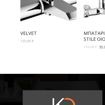
VELVET
ΜΠΑΤΑΡΙ
STILE OIO
125,00
€
115,00
€
95,