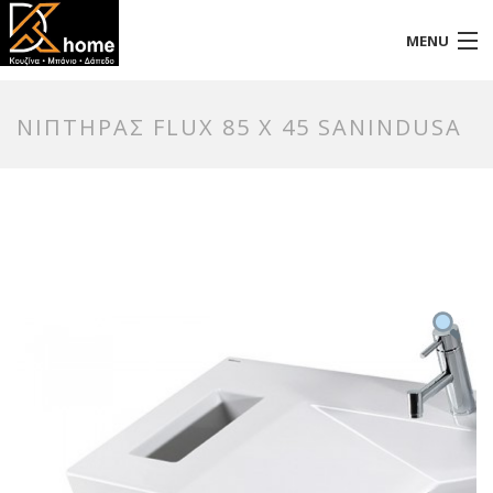
MENU
Αρχική
ΝΙΠΤΗΡΑΣ FLUX 85 X 45 SANINDUSA
Προφίλ
Προϊόντα
Επικοινωνία