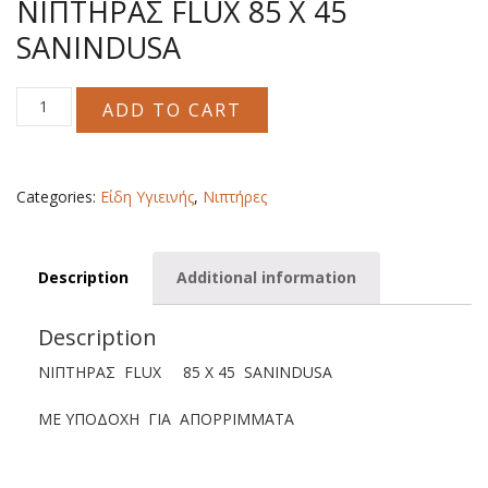
ΝΙΠΤΗΡΑΣ FLUX 85 X 45
SANINDUSA
ΝΙΠΤΗΡΑΣ
ADD TO CART
FLUX
85
X
45
Categories:
Είδη Υγιεινής
,
Νιπτήρες
SANINDUSA
quantity
Description
Additional information
Description
ΝΙΠΤΗΡΑΣ FLUX 85 X 45 SANINDUSA
ΜΕ ΥΠΟΔΟΧΗ ΓΙΑ ΑΠΟΡΡΙΜΜΑΤΑ