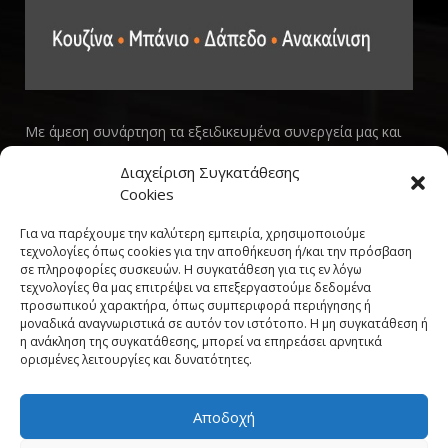
Με άμεση συνάρτηση τα εξειδικευμένα συνεργεία μας και
την άριστη ποιότητα των προϊόντων μας, σας εγγυόμαστε
Διαχείριση Συγκατάθεσης
το καλύτερο δυνατό αποτέλεσμα, στον σωστό χρόνο.
Cookies
Για να παρέχουμε την καλύτερη εμπειρία, χρησιμοποιούμε
ΕΠΙΚΟΙΝΩΝΙΑ
τεχνολογίες όπως cookies για την αποθήκευση ή/και την πρόσβαση
σε πληροφορίες συσκευών. Η συγκατάθεση για τις εν λόγω
τεχνολογίες θα μας επιτρέψει να επεξεργαστούμε δεδομένα
PHONE:
231 400 2852
προσωπικού χαρακτήρα, όπως συμπεριφορά περιήγησης ή
EMAIL:
INFO@SIMKARHOME.GR
μοναδικά αναγνωριστικά σε αυτόν τον ιστότοπο. Η μη συγκατάθεση ή
η ανάκληση της συγκατάθεσης, μπορεί να επηρεάσει αρνητικά
ΔΙΕΥΘΥΝΣΗ:
ΓΡ.ΛΑΜΠΡΑΚΗ 43, ΘΕΣΣΑΛΟΝΙΚΗ, 54638
ορισμένες λειτουργίες και δυνατότητες.
Αποδοχή
NEWSLETTER