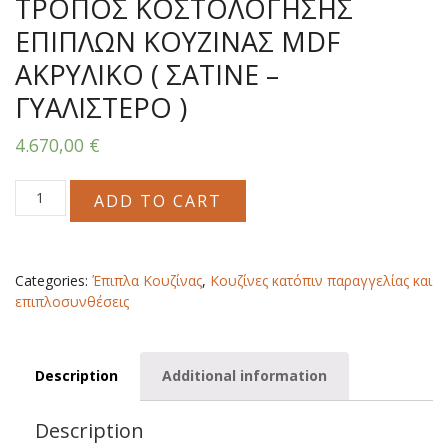
ΤΡΟΠΟΣ ΚΟΣΤΟΛΟΓΗΣΗΣ
ΕΠΙΠΛΩΝ ΚΟΥΖΙΝΑΣ MDF
ΑΚΡΥΛΙΚΟ ( ΣΑΤΙΝΕ –
ΓΥΑΛΙΣΤΕΡΟ )
4.670,00
€
ΤΡΟΠΟΣ
ADD TO CART
ΚΟΣΤΟΛΟΓΗΣΗΣ
ΕΠΙΠΛΩΝ
ΚΟΥΖΙΝΑΣ
MDF
Categories:
Έπιπλα Κουζίνας
,
Κουζίνες κατόπιν παραγγελίας και
ΑΚΡΥΛΙΚΟ
επιπλοσυνθέσεις
(
ΣΑΤΙΝΕ
-
Description
Additional information
ΓΥΑΛΙΣΤΕΡΟ
)
quantity
Description