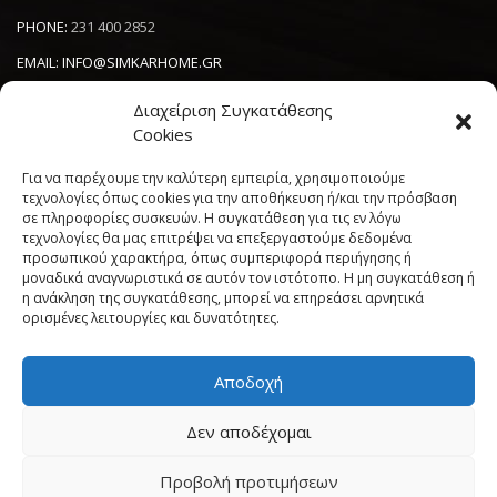
PHONE:
231 400 2852
EMAIL:
INFO@SIMKARHOME.GR
ΔΙΕΥΘΥΝΣΗ:
ΓΡ.ΛΑΜΠΡΑΚΗ 43, ΘΕΣΣΑΛΟΝΙΚΗ, 54638
Διαχείριση Συγκατάθεσης
Cookies
Για να παρέχουμε την καλύτερη εμπειρία, χρησιμοποιούμε
NEWSLETTER
τεχνολογίες όπως cookies για την αποθήκευση ή/και την πρόσβαση
σε πληροφορίες συσκευών. Η συγκατάθεση για τις εν λόγω
----------------------
τεχνολογίες θα μας επιτρέψει να επεξεργαστούμε δεδομένα
προσωπικού χαρακτήρα, όπως συμπεριφορά περιήγησης ή
μοναδικά αναγνωριστικά σε αυτόν τον ιστότοπο. Η μη συγκατάθεση ή
η ανάκληση της συγκατάθεσης, μπορεί να επηρεάσει αρνητικά
ορισμένες λειτουργίες και δυνατότητες.
Αποδοχή
Πολιτική Cookies (ΕΕ)
Όροι και Προϋποθέσεις
Δεν αποδέχομαι
Δήλωση Απορρήτου
My account
Προβολή προτιμήσεων
Simkar Home
© 2017 All rights reserved. | Powered by
Sata