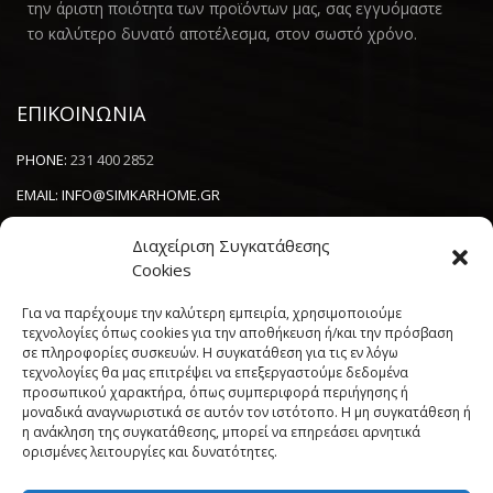
την άριστη ποιότητα των προϊόντων μας, σας εγγυόμαστε
το καλύτερο δυνατό αποτέλεσμα, στον σωστό χρόνο.
ΕΠΙΚΟΙΝΩΝΙΑ
PHONE:
231 400 2852
EMAIL:
INFO@SIMKARHOME.GR
ΔΙΕΥΘΥΝΣΗ:
ΓΡ.ΛΑΜΠΡΑΚΗ 43, ΘΕΣΣΑΛΟΝΙΚΗ, 54638
Διαχείριση Συγκατάθεσης
Cookies
NEWSLETTER
Για να παρέχουμε την καλύτερη εμπειρία, χρησιμοποιούμε
τεχνολογίες όπως cookies για την αποθήκευση ή/και την πρόσβαση
σε πληροφορίες συσκευών. Η συγκατάθεση για τις εν λόγω
----------------------
τεχνολογίες θα μας επιτρέψει να επεξεργαστούμε δεδομένα
προσωπικού χαρακτήρα, όπως συμπεριφορά περιήγησης ή
μοναδικά αναγνωριστικά σε αυτόν τον ιστότοπο. Η μη συγκατάθεση ή
η ανάκληση της συγκατάθεσης, μπορεί να επηρεάσει αρνητικά
ορισμένες λειτουργίες και δυνατότητες.