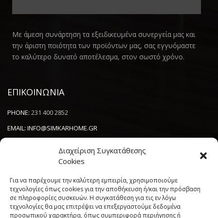
Με άμεση συνάρτηση τα εξειδικευμένα συνεργεία μας και
την άριστη ποιότητα των προϊόντων μας, σας εγγυόμαστε
το καλύτερο δυνατό αποτέλεσμα, στον σωστό χρόνο.
ΕΠΙΚΟΙΝΩΝΙΑ
PHONE:
231 400 2852
EMAIL:
INFO@SIMKARHOME.GR
ΔΙΕΥΘΥΝΣΗ:
ΓΡ.ΛΑΜΠΡΑΚΗ 43, ΘΕΣΣΑΛΟΝΙΚΗ, 54638
Διαχείριση Συγκατάθεσης
Cookies
NEWSLETTER
Για να παρέχουμε την καλύτερη εμπειρία, χρησιμοποιούμε
τεχνολογίες όπως cookies για την αποθήκευση ή/και την πρόσβαση
σε πληροφορίες συσκευών. Η συγκατάθεση για τις εν λόγω
----------------------
τεχνολογίες θα μας επιτρέψει να επεξεργαστούμε δεδομένα
προσωπικού χαρακτήρα, όπως συμπεριφορά περιήγησης ή