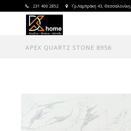
231 400 2852
Γρ.Λαμπράκη 43, Θεσσαλονίκη
APEX QUARTZ STONE 8956