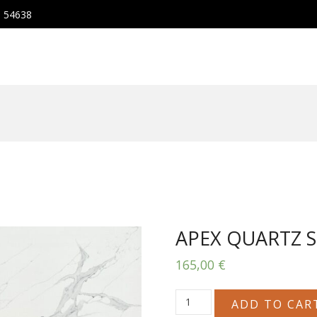
, 54638
APEX QUARTZ 
165,00
€
APEX
ADD TO CAR
QUARTZ