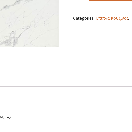
STONE
8956
quantity
Categories:
Έπιπλα Κουζίνας
,
ΡΑΠΕΖΙ