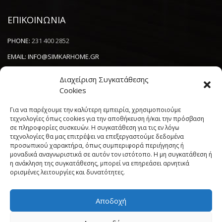
ΕΠΙΚΟΙΝΩΝΙΑ
PHONE:
231 400 2852
EMAIL:
INFO@SIMKARHOME.GR
ΔΙΕΥΘΥΝΣΗ:
ΓΡ.ΛΑΜΠΡΑΚΗ 43, ΘΕΣΣΑΛΟΝΙΚΗ, 54638
Διαχείριση Συγκατάθεσης
Cookies
NEWSLETTER
Για να παρέχουμε την καλύτερη εμπειρία, χρησιμοποιούμε
τεχνολογίες όπως cookies για την αποθήκευση ή/και την πρόσβαση
σε πληροφορίες συσκευών. Η συγκατάθεση για τις εν λόγω
----------------------
τεχνολογίες θα μας επιτρέψει να επεξεργαστούμε δεδομένα
προσωπικού χαρακτήρα, όπως συμπεριφορά περιήγησης ή
μοναδικά αναγνωριστικά σε αυτόν τον ιστότοπο. Η μη συγκατάθεση ή
η ανάκληση της συγκατάθεσης, μπορεί να επηρεάσει αρνητικά
ορισμένες λειτουργίες και δυνατότητες.
Αποδοχή
Πολιτική Cookies (ΕΕ)
Όροι και Προϋποθέσεις