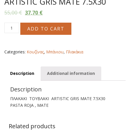
ARTISTIC GRIS MATE 7.5X30
55,00
€
37,70
€
ARTISTIC
ADD TO CART
GRIS
MATE
7.5X30
quantity
Categories:
Κουζίνας
,
Μπάνιου
,
Πλακάκια
Description
Additional information
Description
ΠΛΑΚΑΚΙ ΤΟΥΒΛΑΚΙ ARTISTIC GRIS MATE 7.5X30
PASTA ROJA , MATE
Related products