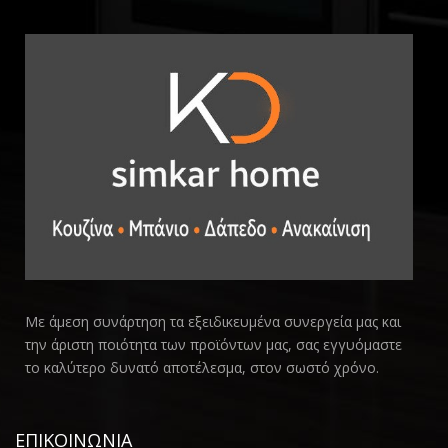
ARTISTIC BLANCO MATE 7.5X30
55,00
€
37,70
€