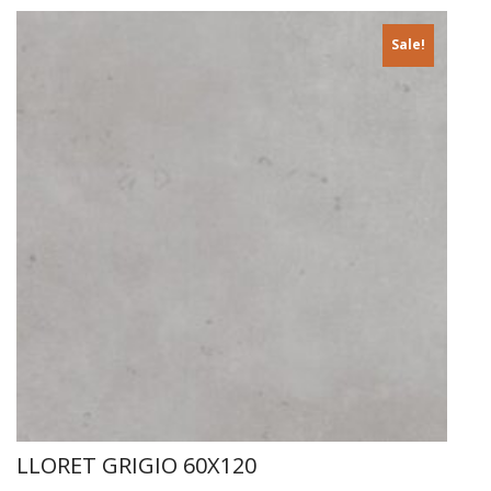
FLODSTEN ARTIC
44,90
€
36,00
€
Sale!