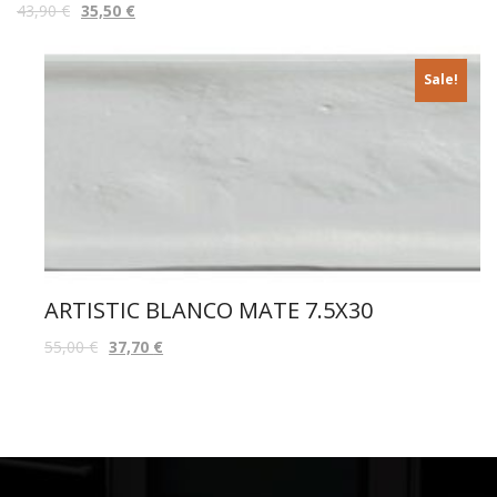
LLORET GRIGIO 60X120
43,90
€
35,50
€
Sale!