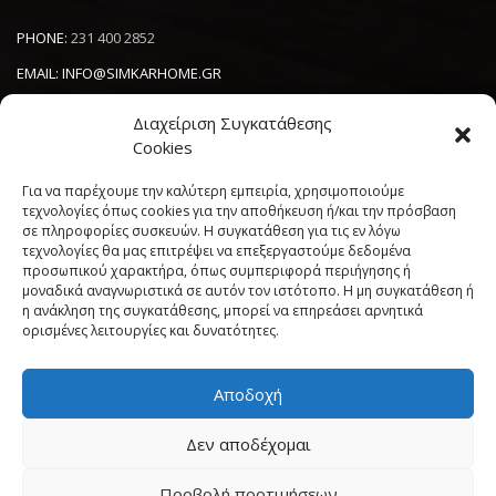
Με άμεση συνάρτηση τα εξειδικευμένα συνεργεία μας και
την άριστη ποιότητα των προϊόντων μας, σας εγγυόμαστε
Διαχείριση Συγκατάθεσης
το καλύτερο δυνατό αποτέλεσμα, στον σωστό χρόνο.
Cookies
Για να παρέχουμε την καλύτερη εμπειρία, χρησιμοποιούμε
ΕΠΙΚΟΙΝΩΝΙΑ
τεχνολογίες όπως cookies για την αποθήκευση ή/και την πρόσβαση
σε πληροφορίες συσκευών. Η συγκατάθεση για τις εν λόγω
τεχνολογίες θα μας επιτρέψει να επεξεργαστούμε δεδομένα
PHONE:
231 400 2852
προσωπικού χαρακτήρα, όπως συμπεριφορά περιήγησης ή
EMAIL:
INFO@SIMKARHOME.GR
μοναδικά αναγνωριστικά σε αυτόν τον ιστότοπο. Η μη συγκατάθεση ή
η ανάκληση της συγκατάθεσης, μπορεί να επηρεάσει αρνητικά
ΔΙΕΥΘΥΝΣΗ:
ΓΡ.ΛΑΜΠΡΑΚΗ 43, ΘΕΣΣΑΛΟΝΙΚΗ, 54638
ορισμένες λειτουργίες και δυνατότητες.
Αποδοχή
NEWSLETTER
Δεν αποδέχομαι
----------------------
Προβολή προτιμήσεων