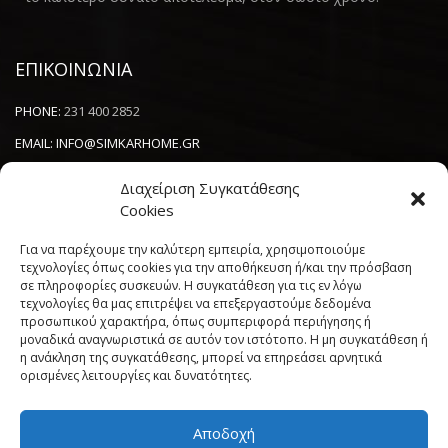
ΕΠΙΚΟΙΝΩΝΙΑ
PHONE:
231 400 2852
EMAIL:
INFO@SIMKARHOME.GR
ΔΙΕΥΘΥΝΣΗ:
ΓΡ.ΛΑΜΠΡΑΚΗ 43, ΘΕΣΣΑΛΟΝΙΚΗ, 54638
Διαχείριση Συγκατάθεσης
Cookies
NEWSLETTER
Για να παρέχουμε την καλύτερη εμπειρία, χρησιμοποιούμε
τεχνολογίες όπως cookies για την αποθήκευση ή/και την πρόσβαση
σε πληροφορίες συσκευών. Η συγκατάθεση για τις εν λόγω
----------------------
τεχνολογίες θα μας επιτρέψει να επεξεργαστούμε δεδομένα
προσωπικού χαρακτήρα, όπως συμπεριφορά περιήγησης ή
μοναδικά αναγνωριστικά σε αυτόν τον ιστότοπο. Η μη συγκατάθεση ή
η ανάκληση της συγκατάθεσης, μπορεί να επηρεάσει αρνητικά
ορισμένες λειτουργίες και δυνατότητες.
Αποδοχή