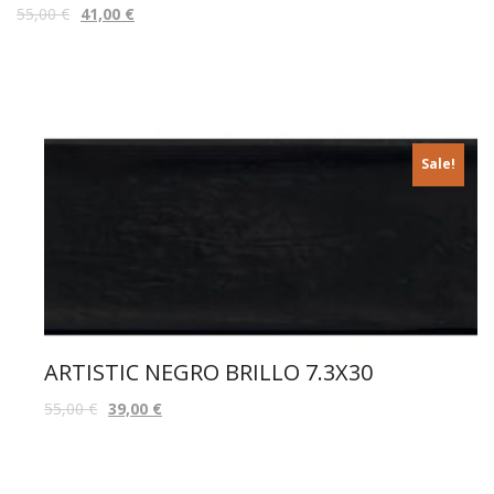
55,00
€
41,00
€
Sale!
ARTISTIC NEGRO BRILLO 7.3X30
55,00
€
39,00
€