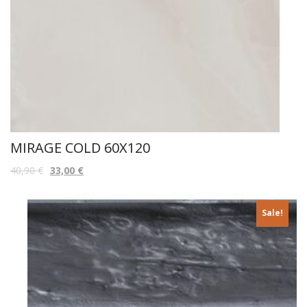
MIRAGE COLD 60X120
40,90
€
33,00
€
Sale!