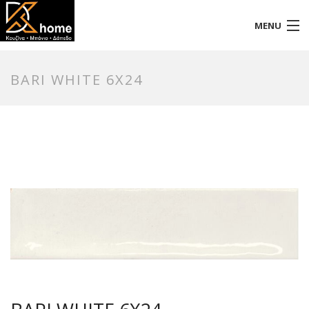
MENU
Αρχική
BARI WHITE 6X24
Προφίλ
Προϊόντα
Επικοινωνία