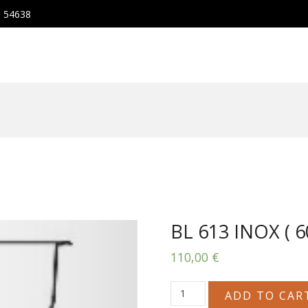
, 54638
BL 613 INOX ( 6
110,00
€
BL
ADD TO CAR
613