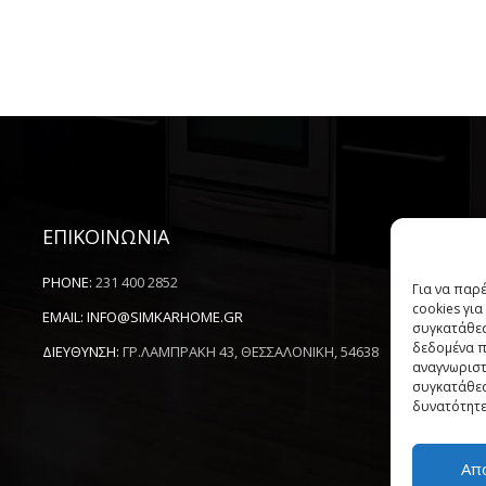
ΕΠΙΚΟΙΝΩΝΙΑ
-
PHONE:
231 400 2852
Για να παρ
cookies γι
EMAIL:
INFO@SIMKARHOME.GR
συγκατάθεσ
δεδομένα π
ΔΙΕΥΘΥΝΣΗ:
ΓΡ.ΛΑΜΠΡΑΚΗ 43, ΘΕΣΣΑΛΟΝΙΚΗ, 54638
αναγνωριστ
συγκατάθεσ
δυνατότητε
Απ