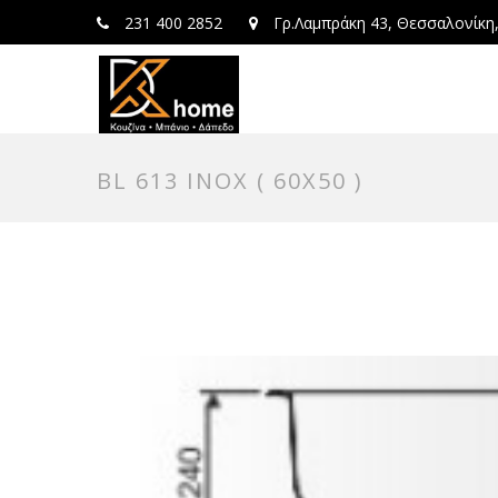
231 400 2852
Γρ.Λαμπράκη 43, Θεσσαλονίκη
BL 613 INOX ( 60X50 )