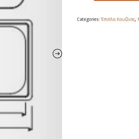
INOX
(
60X50
Categories:
Έπιπλα Κουζίνας
,
)
quantity