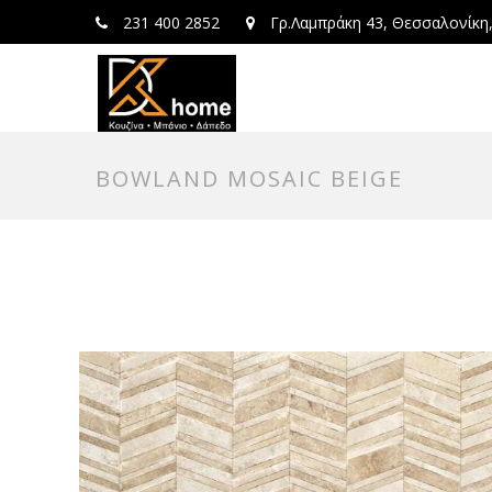
231 400 2852
Γρ.Λαμπράκη 43, Θεσσαλονίκη
BOWLAND MOSAIC BEIGE