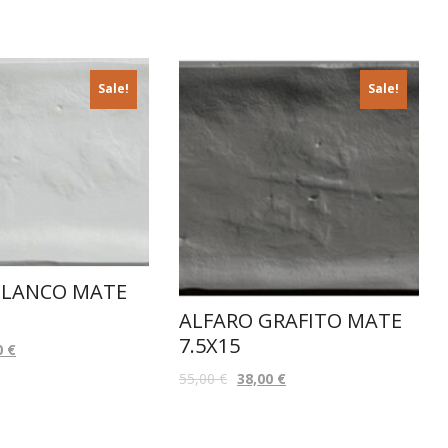
Sale!
Sale!
BLANCO MATE
ALFARO GRAFITO MATE
7.5X15
0
€
55,00
€
38,00
€