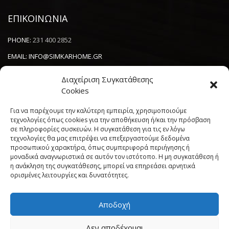
ΕΠΙΚΟΙΝΩΝΙΑ
PHONE:
231 400 2852
EMAIL:
INFO@SIMKARHOME.GR
ΔΙΕΥΘΥΝΣΗ:
ΓΡ.ΛΑΜΠΡΑΚΗ 43, ΘΕΣΣΑΛΟΝΙΚΗ, 54638
Διαχείριση Συγκατάθεσης
Cookies
NEWSLETTER
Για να παρέχουμε την καλύτερη εμπειρία, χρησιμοποιούμε
τεχνολογίες όπως cookies για την αποθήκευση ή/και την πρόσβαση
σε πληροφορίες συσκευών. Η συγκατάθεση για τις εν λόγω
----------------------
τεχνολογίες θα μας επιτρέψει να επεξεργαστούμε δεδομένα
προσωπικού χαρακτήρα, όπως συμπεριφορά περιήγησης ή
μοναδικά αναγνωριστικά σε αυτόν τον ιστότοπο. Η μη συγκατάθεση ή
η ανάκληση της συγκατάθεσης, μπορεί να επηρεάσει αρνητικά
ορισμένες λειτουργίες και δυνατότητες.
Αποδοχή
Πολιτική Cookies (ΕΕ)
Όροι και Προϋποθέσεις
Δεν αποδέχομαι