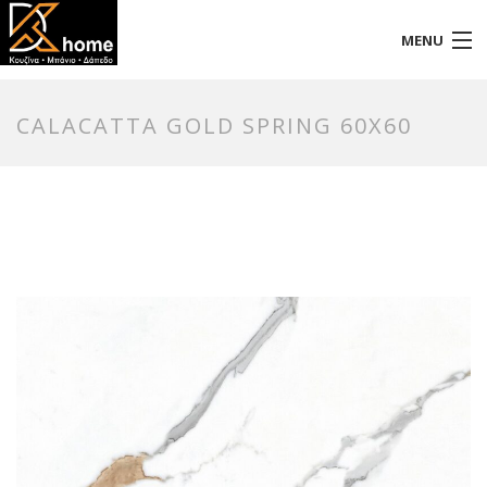
MENU
Αρχική
CALACATΤA GOLD SPRING 60X60
Προφίλ
Προϊόντα
Επικοινωνία