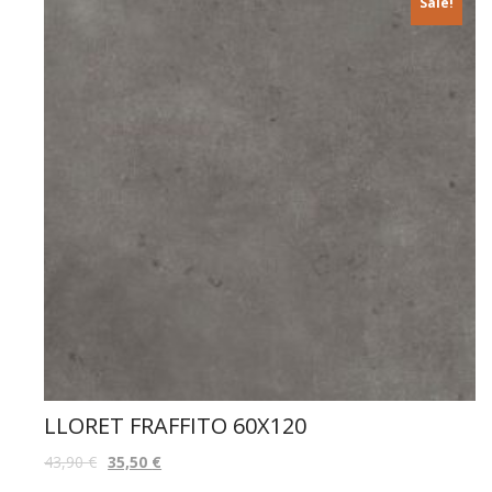
Sale!
LLORET FRAFFITO 60X120
43,90
€
35,50
€