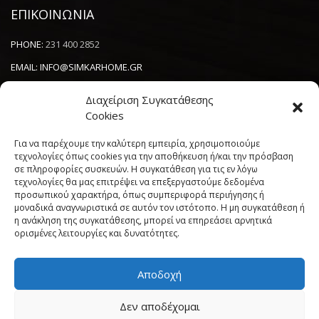
ΕΠΙΚΟΙΝΩΝΙΑ
PHONE:
231 400 2852
EMAIL:
INFO@SIMKARHOME.GR
ΔΙΕΥΘΥΝΣΗ:
ΓΡ.ΛΑΜΠΡΑΚΗ 43, ΘΕΣΣΑΛΟΝΙΚΗ, 54638
Διαχείριση Συγκατάθεσης
Cookies
NEWSLETTER
Για να παρέχουμε την καλύτερη εμπειρία, χρησιμοποιούμε
τεχνολογίες όπως cookies για την αποθήκευση ή/και την πρόσβαση
σε πληροφορίες συσκευών. Η συγκατάθεση για τις εν λόγω
----------------------
τεχνολογίες θα μας επιτρέψει να επεξεργαστούμε δεδομένα
προσωπικού χαρακτήρα, όπως συμπεριφορά περιήγησης ή
μοναδικά αναγνωριστικά σε αυτόν τον ιστότοπο. Η μη συγκατάθεση ή
η ανάκληση της συγκατάθεσης, μπορεί να επηρεάσει αρνητικά
ορισμένες λειτουργίες και δυνατότητες.
Αποδοχή
Πολιτική Cookies (ΕΕ)
Όροι και Προϋποθέσεις
Δεν αποδέχομαι
Δήλωση Απορρήτου
My account