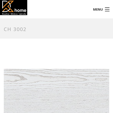
MENU
Αρχική
CH 3002
Προφίλ
Προϊόντα
Επικοινωνία