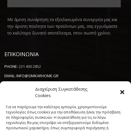
Με άμεση συνάρτηση τα εξειδικευμένα συνεργεία μας και
την άριστη ποιότητα των προϊόντων μας, σας εγγυόμαστε
το καλύτερο δυνατό αποτέλεσμα, στον σωστό χρόνο.
ΕΠΙΚΟΙΝΩΝΙΑ
PHONE:
231 400 2852
EMAIL:
INFO@SIMKARHOME.GR
ΔΙΕΥΘΥΝΣΗ:
ΓΡ.ΛΑΜΠΡΑΚΗ 43, ΘΕΣΣΑΛΟΝΙΚΗ, 54638
Διαχείριση Συγκατάθεσης
Cookies
NEWSLETTER
Για να παρέχουμε την καλύτερη εμπειρία, χρησιμοποιούμε
τεχνολογίες όπως cookies για την αποθήκευση ή/και την πρόσβαση
σε πληροφορίες συσκευών. Η συγκατάθεση για τις εν λόγω
----------------------
τεχνολογίες θα μας επιτρέψει να επεξεργαστούμε δεδομένα
προσωπικού χαρακτήρα, όπως συμπεριφορά περιήγησης ή