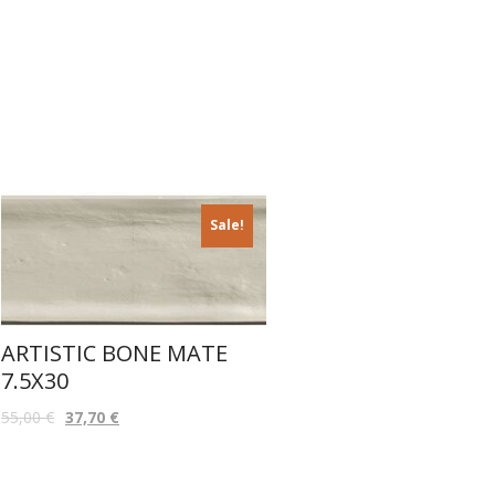
Sale!
ARTISTIC BONE MATE
7.5X30
55,00
€
37,70
€