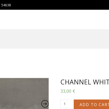
, 54638
CHANNEL WHIT
33,00
€
CHANNEL
ADD TO CAR
WHITE