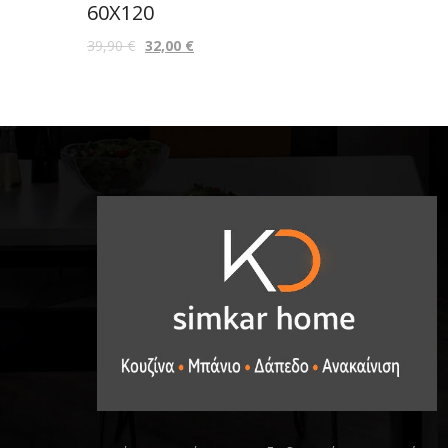
60X120
39,90
€
32,00
€