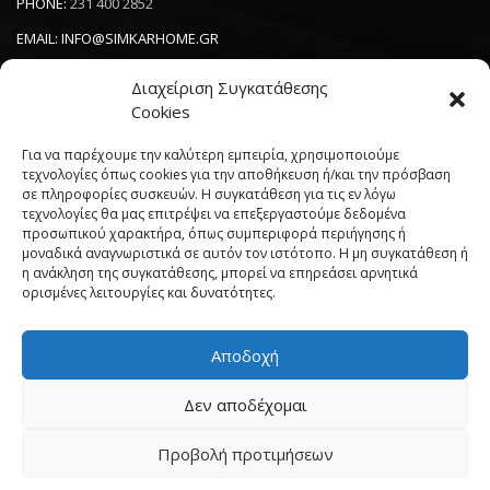
PHONE:
231 400 2852
EMAIL:
INFO@SIMKARHOME.GR
ΔΙΕΥΘΥΝΣΗ:
ΓΡ.ΛΑΜΠΡΑΚΗ 43, ΘΕΣΣΑΛΟΝΙΚΗ, 54638
Διαχείριση Συγκατάθεσης
Cookies
NEWSLETTER
Για να παρέχουμε την καλύτερη εμπειρία, χρησιμοποιούμε
τεχνολογίες όπως cookies για την αποθήκευση ή/και την πρόσβαση
σε πληροφορίες συσκευών. Η συγκατάθεση για τις εν λόγω
----------------------
τεχνολογίες θα μας επιτρέψει να επεξεργαστούμε δεδομένα
προσωπικού χαρακτήρα, όπως συμπεριφορά περιήγησης ή
μοναδικά αναγνωριστικά σε αυτόν τον ιστότοπο. Η μη συγκατάθεση ή
η ανάκληση της συγκατάθεσης, μπορεί να επηρεάσει αρνητικά
ορισμένες λειτουργίες και δυνατότητες.
Αποδοχή
Πολιτική Cookies (ΕΕ)
Όροι και Προϋποθέσεις
Δεν αποδέχομαι
Δήλωση Απορρήτου
My account
Προβολή προτιμήσεων
Simkar Home
© 2017 All rights reserved. | Powered by
Sata
Support
"