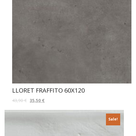
LLORET FRAFFITO 60X120
43,90
€
35,50
€
Sale!