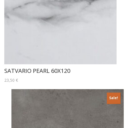
SATVARIO PEARL 60X120
23,50
€
Sale!