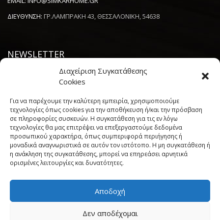
EMAIL:
INFO@SIMKARHOME.GR
ΔΙΕΥΘΥΝΣΗ:
ΓΡ.ΛΑΜΠΡΑΚΗ 43, ΘΕΣΣΑΛΟΝΙΚΗ, 54638
NEWSLETTER
Διαχείριση Συγκατάθεσης
----------------------
Cookies
Για να παρέχουμε την καλύτερη εμπειρία, χρησιμοποιούμε
τεχνολογίες όπως cookies για την αποθήκευση ή/και την πρόσβαση
σε πληροφορίες συσκευών. Η συγκατάθεση για τις εν λόγω
τεχνολογίες θα μας επιτρέψει να επεξεργαστούμε δεδομένα
προσωπικού χαρακτήρα, όπως συμπεριφορά περιήγησης ή
μοναδικά αναγνωριστικά σε αυτόν τον ιστότοπο. Η μη συγκατάθεση ή
η ανάκληση της συγκατάθεσης, μπορεί να επηρεάσει αρνητικά
Πολιτική Cookies (ΕΕ)
Όροι και Προϋποθέσεις
ορισμένες λειτουργίες και δυνατότητες.
Δήλωση Απορρήτου
My account
Simkar Home
© 2017 All rights reserved. | Powered by
Sata
Αποδοχή
Support
"
Δεν αποδέχομαι