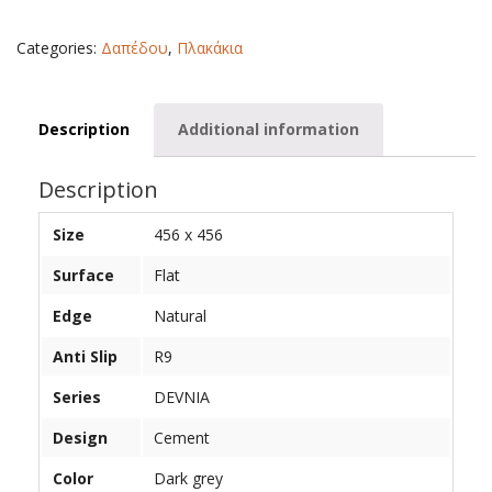
MAT
45X45
Categories:
Δαπέδου
,
Πλακάκια
quantity
Description
Additional information
Description
Size
456 x 456
Surface
Flat
Edge
Natural
Anti Slip
R9
Series
DEVNIA
Design
Cement
Color
Dark grey