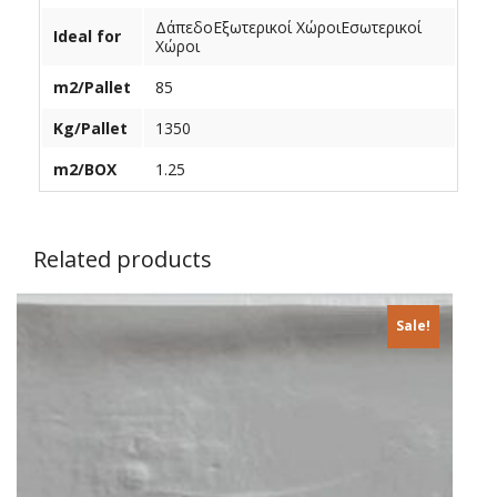
ΔάπεδοΕξωτερικοί ΧώροιΕσωτερικοί
Ideal for
Χώροι
m2/Pаllet
85
Kg/Pallet
1350
m2/BOX
1.25
Related products
Sale!