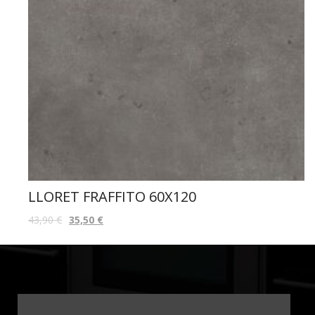
LLORET FRAFFITO 60X120
43,90
€
35,50
€