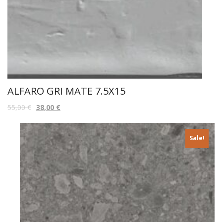
ALFARO GRI MATE 7.5X15
55,00
€
38,00
€
Sale!