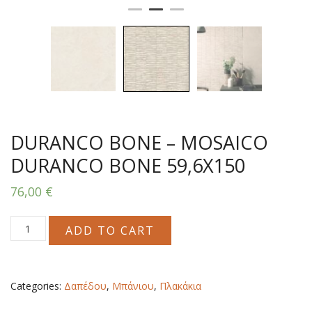
DURANCO BONE – MOSAICO
DURANCO BONE 59,6X150
76,00
€
DURANCO
ADD TO CART
BONE
-
MOSAICO
DURANCO
Categories:
Δαπέδου
,
Μπάνιου
,
Πλακάκια
BONE
59,6X150