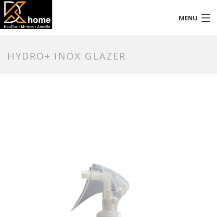
MENU
Αρχική
HYDRO+ INOX GLAZER
Προφίλ
Προϊόντα
Επικοινωνία