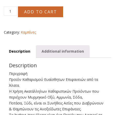
HYDRO+
ADD TO CART
INOX
GLAZER
quantity
Category:
Καμπίνες
Description
Additional information
Description
Περιγραφή
Προϊόν Καθαρισμού Ευαίσθητων Επιφανειών από τα
Άλατα.
Η Χρήση Ακατάλληλων Καθαριστικών Προϊόντων που
περιέχουν Μυρμηκικό Οξύ, Αμμωνία, Σόδα,
Ποτάσα, Ξύδι, είναι οι Συνήθεις Αιτίες που Διαβρώνουν
& Θαμπώνουν τις Ανοξείδωτες Επιφάνειες.
Το hydro+ Inox Glazer είναι ένα Προϊόν που Αφαιρεί τα