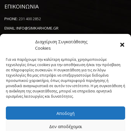
ΕΠΙΚΟΙΝΩΝΙΑ
PHONE:
231 400 2852
EMAIL:
INFO@SIMKARHOME.GR
ΔΙΕΥΘΥΝΣΗ:
ΓΡ.ΛΑΜΠΡΑΚΗ 43, ΘΕΣΣΑΛΟΝΙΚΗ, 54638
Διαχείριση Συγκατάθεσης
Cookies
NEWSLETTER
Για να παρέχουμε την καλύτερη εμπειρία, χρησιμοποιούμε
τεχνολογίες όπως cookies για την αποθήκευση ή/και την πρόσβαση
σε πληροφορίες συσκευών. Η συγκατάθεση για τις εν λόγω
----------------------
τεχνολογίες θα μας επιτρέψει να επεξεργαστούμε δεδομένα
προσωπικού χαρακτήρα, όπως συμπεριφορά περιήγησης ή
μοναδικά αναγνωριστικά σε αυτόν τον ιστότοπο. Η μη συγκατάθεση ή
η ανάκληση της συγκατάθεσης, μπορεί να επηρεάσει αρνητικά
ορισμένες λειτουργίες και δυνατότητες.
Αποδοχή
Πολιτική Cookies (ΕΕ)
Όροι και Προϋποθέσεις
Δεν αποδέχομαι
Δήλωση Απορρήτου
My account