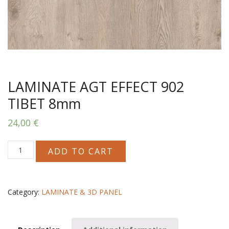
LAMINATE AGT EFFECT 902
TIBET 8mm
24,00
€
LAMINATE
ADD TO CART
AGT
EFFECT
902
TIBET
Category:
LAMINATE & 3D PANEL
8mm
quantity