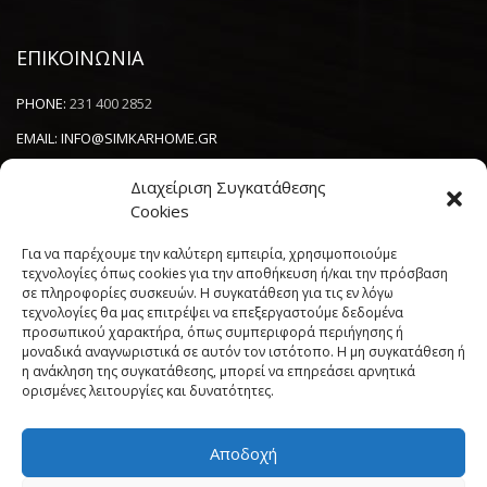
ΕΠΙΚΟΙΝΩΝΙΑ
PHONE:
231 400 2852
EMAIL:
INFO@SIMKARHOME.GR
ΔΙΕΥΘΥΝΣΗ:
ΓΡ.ΛΑΜΠΡΑΚΗ 43, ΘΕΣΣΑΛΟΝΙΚΗ, 54638
Διαχείριση Συγκατάθεσης
Cookies
NEWSLETTER
Για να παρέχουμε την καλύτερη εμπειρία, χρησιμοποιούμε
τεχνολογίες όπως cookies για την αποθήκευση ή/και την πρόσβαση
σε πληροφορίες συσκευών. Η συγκατάθεση για τις εν λόγω
----------------------
τεχνολογίες θα μας επιτρέψει να επεξεργαστούμε δεδομένα
προσωπικού χαρακτήρα, όπως συμπεριφορά περιήγησης ή
μοναδικά αναγνωριστικά σε αυτόν τον ιστότοπο. Η μη συγκατάθεση ή
η ανάκληση της συγκατάθεσης, μπορεί να επηρεάσει αρνητικά
ορισμένες λειτουργίες και δυνατότητες.
Αποδοχή
Πολιτική Cookies (ΕΕ)
Όροι και Προϋποθέσεις