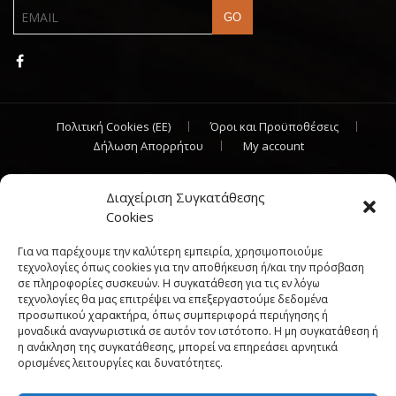
Πολιτική Cookies (ΕΕ)
Όροι και Προϋποθέσεις
Δήλωση Απορρήτου
My account
Simkar Home
© 2017 All rights reserved. | Powered by
Sata
Διαχείριση Συγκατάθεσης
Support
"
Cookies
Για να παρέχουμε την καλύτερη εμπειρία, χρησιμοποιούμε
τεχνολογίες όπως cookies για την αποθήκευση ή/και την πρόσβαση
σε πληροφορίες συσκευών. Η συγκατάθεση για τις εν λόγω
τεχνολογίες θα μας επιτρέψει να επεξεργαστούμε δεδομένα
προσωπικού χαρακτήρα, όπως συμπεριφορά περιήγησης ή
μοναδικά αναγνωριστικά σε αυτόν τον ιστότοπο. Η μη συγκατάθεση ή
η ανάκληση της συγκατάθεσης, μπορεί να επηρεάσει αρνητικά
ορισμένες λειτουργίες και δυνατότητες.