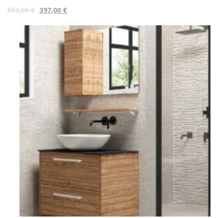
592,00
€
397,00
€