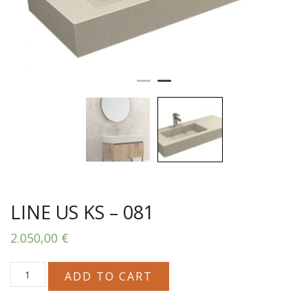
LINE US KS – 081
2.050,00
€
LINE
ADD TO CART
US
KS