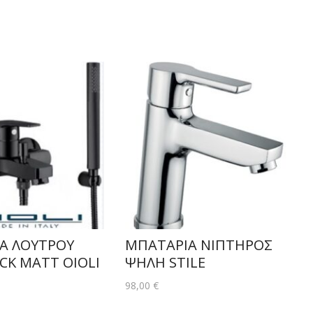
Α ΛΟΥΤΡΟΥ
ΜΠΑΤΑΡΙΑ ΝΙΠΤΗΡΟΣ
CK MATT OIOLI
ΨΗΛΗ STILE
98,00
€