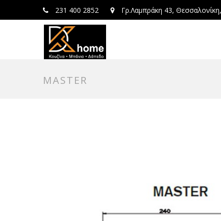
231 400 2852
Γρ.Λαμπράκη 43, Θεσσαλονίκη
MASTER