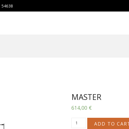
, 54638
MASTER
614,00
€
MASTER
ADD TO CAR
quantity