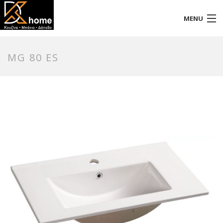
MENU
Αρχική
MG 80 ES
Προφίλ
Προϊόντα
Επικοινωνία