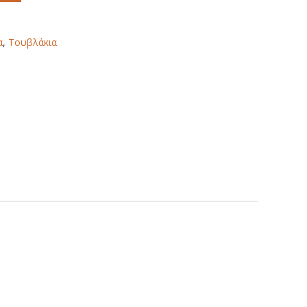
α
,
Τουβλάκια