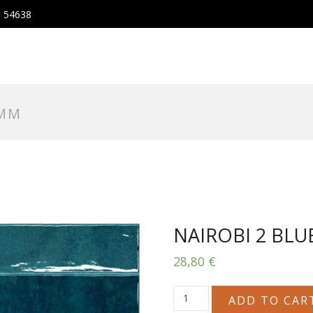
, 54638
0MM
NAIROBI 2 BLU
28,80
€
NAIROBI
ADD TO CAR
2