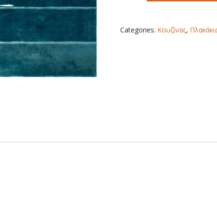
BLUE
BRILLO
75x300mm
Categories:
Κουζίνας
,
Πλακάκι
quantity