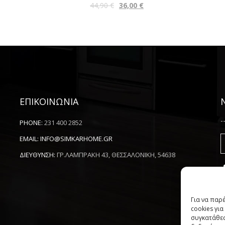
44,90
€
36,00
€
ΕΠΙΚΟΙΝΩΝΙΑ
-
PHONE:
231 400 2852
EMAIL:
INFO@SIMKARHOME.GR
ΔΙΕΥΘΥΝΣΗ:
ΓΡ.ΛΑΜΠΡΑΚΗ 43, ΘΕΣΣΑΛΟΝΙΚΗ, 54638
Για να παρ
cookies γι
συγκατάθεσ