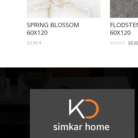
SPRING BLOSSOM
FLODSTE
60X120
60X120
23,50
€
44,90
€
36,0