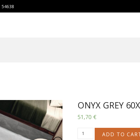
, 54638
ONYX GREY 60X
51,70
€
ONYX
ADD TO CAR
GREY