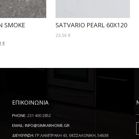
N SMOKE
SATVARIO PEARL 60X120
23,50
€
0
€
ΕΠΙΚΟΙΝΩΝΙΑ
-
PHONE:
231 400 2852
EMAIL:
INFO@SIMKARHOME.GR
ΔΙΕΥΘΥΝΣΗ:
ΓΡ.ΛΑΜΠΡΑΚΗ 43, ΘΕΣΣΑΛΟΝΙΚΗ, 54638