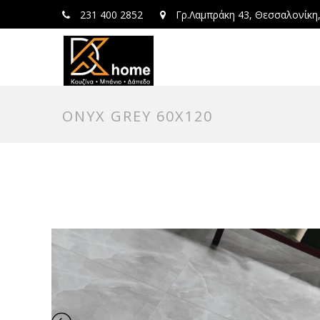
231 400 2852
Γρ.Λαμπράκη 43, Θεσσαλονίκη
ONYX GREY 60X120