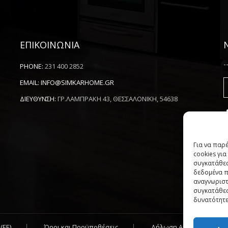
ΕΠΙΚΟΙΝΩΝΙΑ
-
PHONE:
231 400 2852
EMAIL:
INFO@SIMKARHOME.GR
ΔΙΕΥΘΥΝΣΗ:
ΓΡ.ΛΑΜΠΡΑΚΗ 43, ΘΕΣΣΑΛΟΝΙΚΗ, 54638
Για να παρ
cookies γι
συγκατάθεσ
δεδομένα π
αναγνωριστ
συγκατάθεσ
δυνατότητε
(ΕΕ)
Όροι και Προϋποθέσεις
Δήλωση Απορρήτου