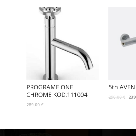
PROGRAME ONE
5th AVEN
CHROME KOD.111004
250,00
€
239
289,00
€