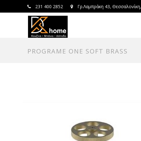
231 400 2852
Γρ.Λαμπράκη 43, Θεσσαλονίκη
PROGRAME ONE SOFT BRASS