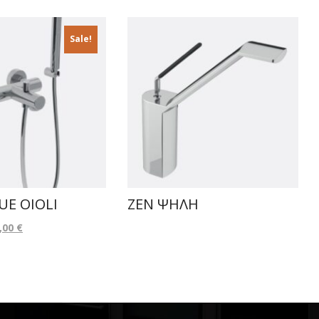
Sale!
UE OIOLI
ΖΕΝ ΨΗΛΗ
,00
€