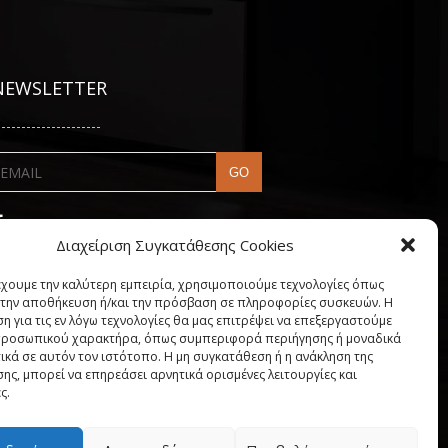
NEWSLETTER
---------------------
Διαχείριση Συγκατάθεσης Cookies
έχουμε την καλύτερη εμπειρία, χρησιμοποιούμε τεχνολογίες όπως
α την αποθήκευση ή/και την πρόσβαση σε πληροφορίες συσκευών. Η
η για τις εν λόγω τεχνολογίες θα μας επιτρέψει να επεξεργαστούμε
ροσωπικού χαρακτήρα, όπως συμπεριφορά περιήγησης ή μοναδικά
ικά σε αυτόν τον ιστότοπο. Η μη συγκατάθεση ή η ανάκληση της
ης, μπορεί να επηρεάσει αρνητικά ορισμένες λειτουργίες και
ς.
My account