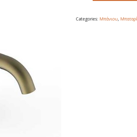
SOFT
BRASS
quantity
Categories:
Μπάνιου
,
Μπαταρί