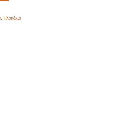
υ
,
Πλακάκια