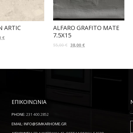
N ARTIC
ALFARO GRAFITO MATE
7.5X15
0
€
55,00
€
38,00
€
ΕΠΙΚΟΙΝΩΝΙΑ
-
PHONE:
231 400 2852
EMAIL:
INFO@SIMKARHOME.GR