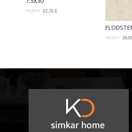
7.5X30
55,00
€
37,70
€
FLODSTE
44,90
€
36,0