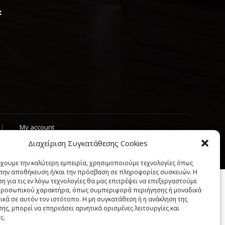
My account
Διαχείριση Συγκατάθεσης Cookies
"
έχουμε την καλύτερη εμπειρία, χρησιμοποιούμε τεχνολογίες όπως
α την αποθήκευση ή/και την πρόσβαση σε πληροφορίες συσκευών. Η
η για τις εν λόγω τεχνολογίες θα μας επιτρέψει να επεξεργαστούμε
ροσωπικού χαρακτήρα, όπως συμπεριφορά περιήγησης ή μοναδικά
ικά σε αυτόν τον ιστότοπο. Η μη συγκατάθεση ή η ανάκληση της
ης, μπορεί να επηρεάσει αρνητικά ορισμένες λειτουργίες και
ς.