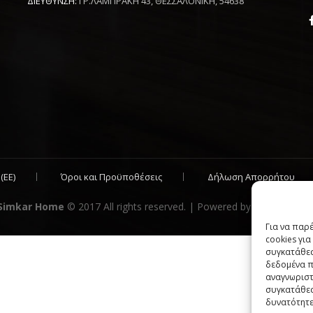
ΔΙΕΥΘΥΝΣΗ:
ΓΡ.ΛΑΜΠΡΑΚΗ 43, ΘΕΣΣΑΛΟΝΙΚΗ, 54638
(ΕΕ)
Όροι και Προϋποθέσεις
Δήλωση Απορρήτου
Simkar Home
© 2017 All rights reserved. | Powered by
Sata Support
Για να παρ
cookies γι
συγκατάθεσ
δεδομένα π
αναγνωριστ
συγκατάθεσ
δυνατότητε