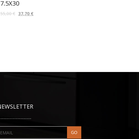
7.5X30
55,00
€
37,70
€
NEWSLETTER
---------------------