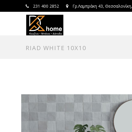
231 400 2852
Γρ.Λαμπράκη 43, Θεσσαλονίκη
RIAD WHITE 10X10