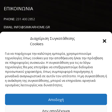
ΕΠΙΚΟΙΝΩΝΙΑ
PHONE:
231 400 2852
EMAIL:
INFO@SIMKARHOME.GR
ΔΙΕΥΘΥΝΣΗ:
ΓΡ.ΛΑΜΠΡΑΚΗ 43, ΘΕΣΣΑΛΟΝΙΚΗ, 54638
Διαχείριση Συγκατάθεσης
Cookies
NEWSLETTER
Για να παρέχουμε την καλύτερη εμπειρία, χρησιμοποιούμε
τεχνολογίες όπως cookies για την αποθήκευση ή/και την πρόσβαση
σε πληροφορίες συσκευών. Η συγκατάθεση για τις εν λόγω
----------------------
τεχνολογίες θα μας επιτρέψει να επεξεργαστούμε δεδομένα
προσωπικού χαρακτήρα, όπως συμπεριφορά περιήγησης ή
μοναδικά αναγνωριστικά σε αυτόν τον ιστότοπο. Η μη συγκατάθεση ή
η ανάκληση της συγκατάθεσης, μπορεί να επηρεάσει αρνητικά
ορισμένες λειτουργίες και δυνατότητες.
Αποδοχή
Πολιτική Cookies (ΕΕ)
Όροι και Προϋποθέσεις
Δεν αποδέχομαι
Δήλωση Απορρήτου
My account