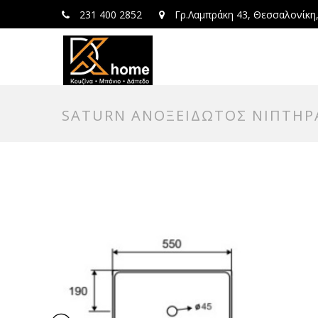
231 400 2852
Γρ.Λαμπράκη 43, Θεσσαλονίκη
SATURN ΑΝΟΞΕΙΔΩΤΟΣ ΝΙΠΤΗΡΑΣ