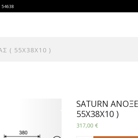
, 54638
 ( 55Χ38Χ10 )
SATURN ΑΝΟΞΕ
55Χ38Χ10 )
317,00
€