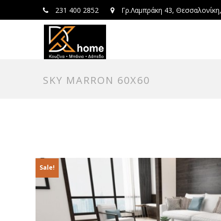
231 400 2852
Γρ.Λαμπράκη 43, Θεσσαλονίκη
SKY MARRON 60X60
Sale!