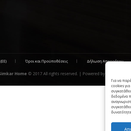
(ΕΕ)
Όροι και Προϋποθέσεις
Δήλωση Απορρήτου
Simkar Home
© 2017 All rights reserved. | Powered by
Sata Support
Για να παρ
cookies γι
συγκατάθεσ
δεδομένα π
αναγνωριστ
συγκατάθεσ
δυνατότητε
Απ