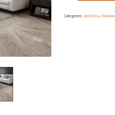
60X60
quantity
Categories:
Δαπέδου
,
Πλακάκι