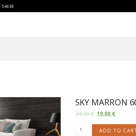
, 54638
SKY MARRON 6
24,00
€
19,00
€
SKY
ADD TO CAR
MARRON