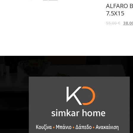
ALFARO 
7.5X15
55,00
€
38,0