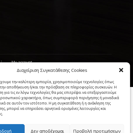
My account
Διαχείριση Συγκατάθεσης Cookies
"
έχουμε την καλύτερη εμπειρία, χρησιμοποιούμε τεχνολογίες όπως
α την αποθήκευση ή/και την πρόσβαση σε πληροφορίες συσκευών. Η
η για τις εν λόγω τεχνολογίες θα μας επιτρέψει να επεξεργαστούμε
ροσωπικού χαρακτήρα, όπως συμπεριφορά περιήγησης ή μοναδικά
ικά σε αυτόν τον ιστότοπο. Η μη συγκατάθεση ή η ανάκληση της
ης, μπορεί να επηρεάσει αρνητικά ορισμένες λειτουργίες και
ς.
οδοχή
Δεν αποδέχομαι
Προβολή προτιμήσεων