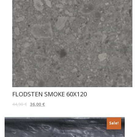
FLODSTEN SMOKE 60X120
44,90
€
36,00
€
Sale!