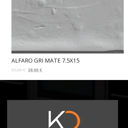
ALFARO GRI MATE 7.5X15
55,00
€
38,00
€