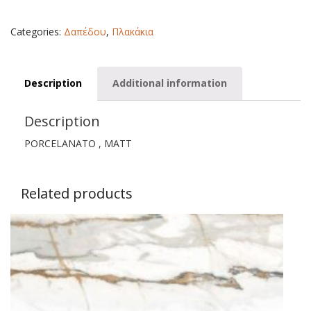
33,3X33,3
quantity
Categories:
Δαπέδου
,
Πλακάκια
Description
Additional information
Description
PORCELANATO , MATT
Related products