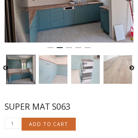
SUPER MAT S063
SUPER
ADD TO CART
MAT
S063