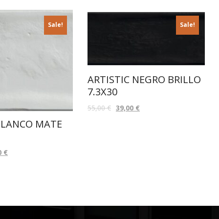
Sale!
Sale!
ARTISTIC NEGRO BRILLO
7.3X30
55,00
€
39,00
€
BLANCO MATE
0
€