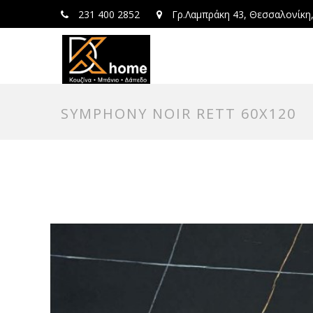
231 400 2852
Γρ.Λαμπράκη 43, Θεσσαλονίκη
SYMPHONY NOIR RETT 60X120