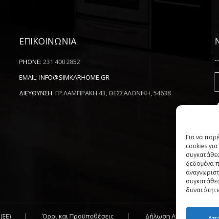
ΕΠΙΚΟΙΝΩΝΙΑ
-
PHONE:
231 400 2852
EMAIL:
INFO@SIMKARHOME.GR
ΔΙΕΥΘΥΝΣΗ:
ΓΡ.ΛΑΜΠΡΑΚΗ 43, ΘΕΣΣΑΛΟΝΙΚΗ, 54638
Για να παρ
cookies γι
συγκατάθεσ
δεδομένα π
αναγνωριστ
συγκατάθεσ
δυνατότητε
(ΕΕ)
Όροι και Προϋποθέσεις
Δήλωση Απορρήτου
Απ