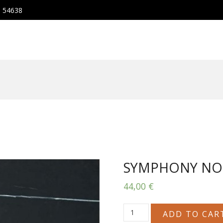
, 54638
SYMPHONY NOI
44,00
€
SYMPHONY
ADD TO CAR
NOIR