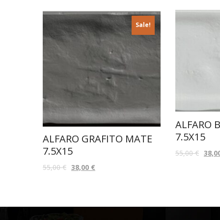
Sale!
ALFARO 
7.5X15
ALFARO GRAFITO MATE
7.5X15
55,00
€
38,0
55,00
€
38,00
€