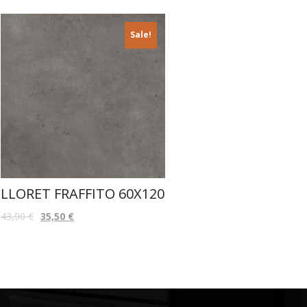
Sale!
LLORET FRAFFITO 60X120
43,90
€
35,50
€