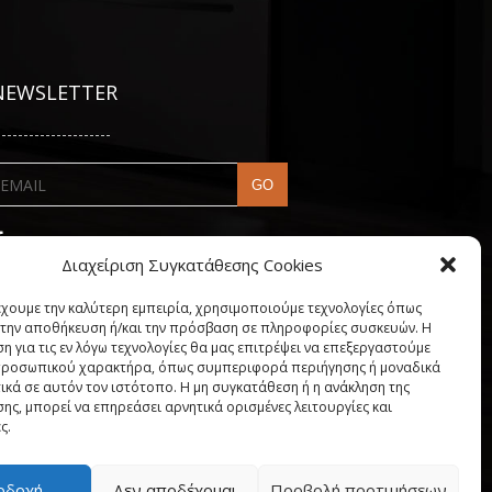
NEWSLETTER
---------------------
Διαχείριση Συγκατάθεσης Cookies
έχουμε την καλύτερη εμπειρία, χρησιμοποιούμε τεχνολογίες όπως
α την αποθήκευση ή/και την πρόσβαση σε πληροφορίες συσκευών. Η
η για τις εν λόγω τεχνολογίες θα μας επιτρέψει να επεξεργαστούμε
ροσωπικού χαρακτήρα, όπως συμπεριφορά περιήγησης ή μοναδικά
ικά σε αυτόν τον ιστότοπο. Η μη συγκατάθεση ή η ανάκληση της
ης, μπορεί να επηρεάσει αρνητικά ορισμένες λειτουργίες και
ς.
My account
οδοχή
Δεν αποδέχομαι
Προβολή προτιμήσεων