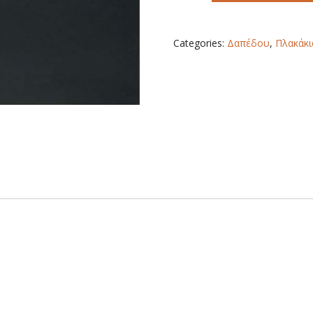
RETT
60X120
quantity
Categories:
Δαπέδου
,
Πλακάκι