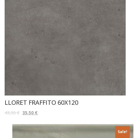
LLORET FRAFFITO 60X120
43,90
€
35,50
€
Sale!