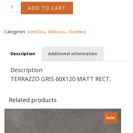
TERRAZZO
ADD TO CART
GRIS
60X120
MATT
RECT.
Categories:
Δαπέδου
,
Μπάνιου
,
Πλακάκια
quantity
Description
Additional information
Description
TERRAZZO GRIS 60X120 MATT RECT.
Related products
Sale!