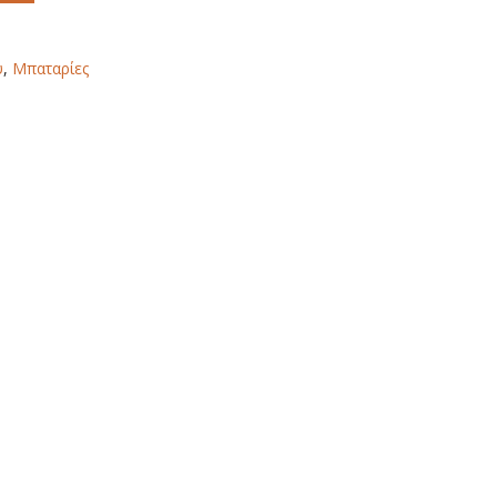
υ
,
Μπαταρίες