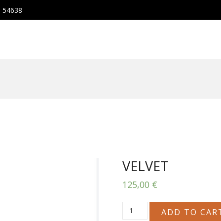
, 54638
VELVET
125,00
€
VELVET
ADD TO CAR
quantity