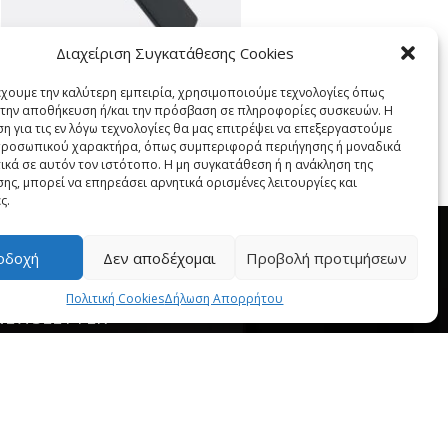
Διαχείριση Συγκατάθεσης Cookies
ZEN
έχουμε την καλύτερη εμπειρία, χρησιμοποιούμε τεχνολογίες όπως
α την αποθήκευση ή/και την πρόσβαση σε πληροφορίες συσκευών. Η
η για τις εν λόγω τεχνολογίες θα μας επιτρέψει να επεξεργαστούμε
ροσωπικού χαρακτήρα, όπως συμπεριφορά περιήγησης ή μοναδικά
ικά σε αυτόν τον ιστότοπο. Η μη συγκατάθεση ή η ανάκληση της
ης, μπορεί να επηρεάσει αρνητικά ορισμένες λειτουργίες και
ς.
οδοχή
Δεν αποδέχομαι
Προβολή προτιμήσεων
Πολιτική Cookies
Δήλωση Απορρήτου
NEWSLETTER
---------------------