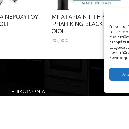
Α ΝΕΡΟΧΥΤΟΥ
ΜΠΑΤΑΡΙΑ ΝΙΠΤΗΡΟΣ
OLI
ΨΗΛΗ KING BLACK MATT
Για να παρ
OIOLI
cookies γι
συγκατάθεσ
207,00
€
δεδομένα π
αναγνωριστ
συγκατάθεσ
δυνατότητε
Απ
ΕΠΙΚΟΙΝΩΝΙΑ
-
PHONE:
231 400 2852
EMAIL:
INFO@SIMKARHOME.GR
ΔΙΕΥΘΥΝΣΗ:
ΓΡ.ΛΑΜΠΡΑΚΗ 43, ΘΕΣΣΑΛΟΝΙΚΗ, 54638