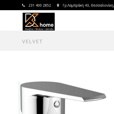
231 400 2852
Γρ.Λαμπράκη 43, Θεσσαλονίκη
VELVET