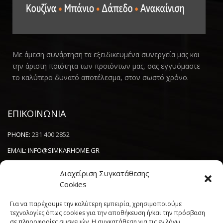
Με άμεση συνάρτηση τα εξειδικευμένα συνεργεία μας και
την άριστη ποιότητα των προϊόντων μας, σας εγγυόμαστε
το καλύτερο δυνατό αποτέλεσμα, στον σωστό χρόνο.
ΕΠΙΚΟΙΝΩΝΙΑ
PHONE:
231 400 2852
EMAIL:
INFO@SIMKARHOME.GR
ΔΙΕΥΘΥΝΣΗ:
ΓΡ.ΛΑΜΠΡΑΚΗ 43, ΘΕΣΣΑΛΟΝΙΚΗ, 54638
Διαχείριση Συγκατάθεσης
Cookies
NEWSLETTER
Για να παρέχουμε την καλύτερη εμπειρία, χρησιμοποιούμε
τεχνολογίες όπως cookies για την αποθήκευση ή/και την πρόσβαση
σε πληροφορίες συσκευών. Η συγκατάθεση για τις εν λόγω